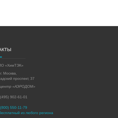
АКТЫ
О «ХимТЭК»
г. Москва,
адский проспект, 37
-центр «АЭРОДОМ»
 (495) 902-61-01
 (800) 550-11-79
бесплатный из любого региона