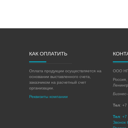
КАК ОПЛАТИТЬ
КОНТ
Оплата продукции осуществляется на
ООО НП
основании выставленного счета,
Россия, 
заказчиком на расчетный счет
Ленингр
организации.
Бизнес
Реквизиты компании
Тел
: +7
Тел
: +7
Звонок 