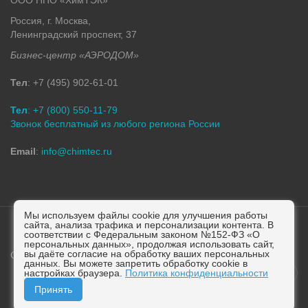
Россия, г. Москва,
Ленинградский проспект, 37
Бизнес-центр «АЭРОДОМ»
Тел
: +7 (495) 902-61-01
Тел
: +7 (800) 550-11-79
Звонок бесплатный из любого региона России
Email
:
info@chimtec.ru
Мы используем файлы cookie для улучшения работы
сайта, анализа трафика и персонализации контента. В
соответствии с Федеральным законом №152-ФЗ «О
персональных данных», продолжая использовать сайт,
вы даёте согласие на обработку ваших персональных
Copyright © 2013 - 2026 ХимТЭК. Все права защищены.
данных. Вы можете запретить обработку cookie в
настройках браузера.
Политика конфиденциальности
Принять